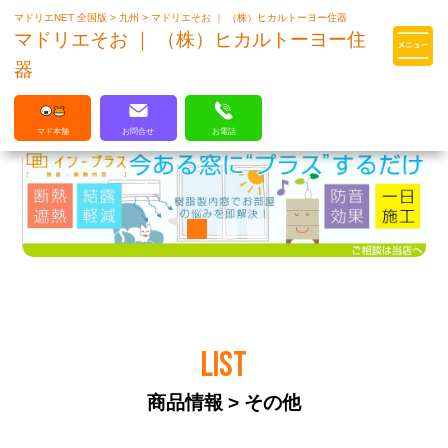
マドリエNET 全国版
>
九州
>
マドリエそお ｜ （株）ヒカルトーヨー住器
マドリエはLIXILの厳しい基準を
マドリエそお ｜ （株）ヒカルトーヨー住
クリアした住まいのプロ集団です
器
マド本舗
お問合せ
お電話
LIST
商品情報 > その他