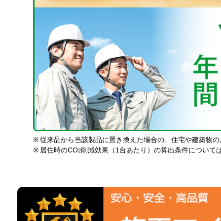
※
従来品から当該製品に置き換えた場合の、住宅や建築物の
※
居住時のCO
削減効果（1台あたり）の算出条件について
2