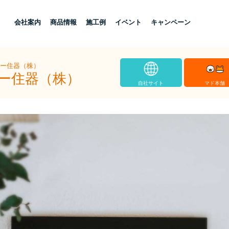
し
会社案内
商品情報
施工例
イベント
キャンペーン
ヨー住器（株）
ヨー住器（株）
自社サイト
マド本舗