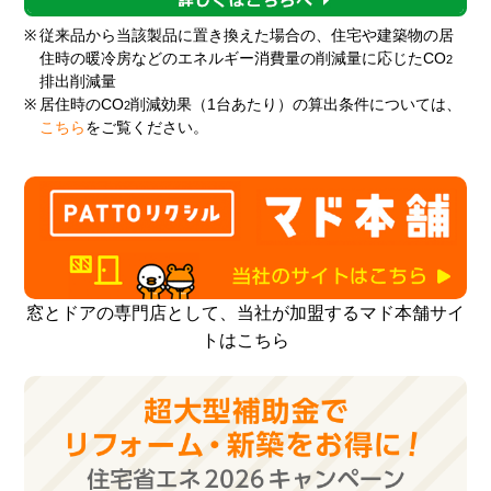
※
従来品から当該製品に置き換えた場合の、住宅や建築物の居
住時の暖冷房などのエネルギー消費量の削減量に応じたCO
2
排出削減量
※
居住時のCO
削減効果（1台あたり）の算出条件については、
2
こちら
をご覧ください。
窓とドアの専門店として、当社が加盟するマド本舗サイ
トはこちら