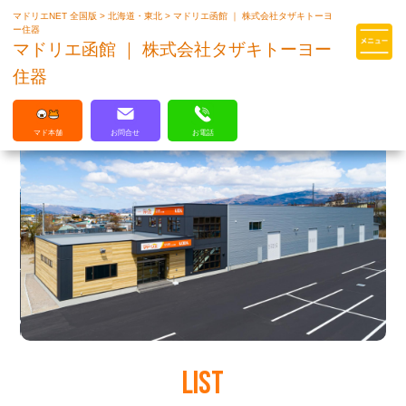
マドリエNET 全国版
>
北海道・東北
>
マドリエ函館 ｜ 株式会社タザキトーヨ
マドリエはLIXILの厳しい基準を
ー住器
クリアした住まいのプロ集団です
マドリエ函館 ｜ 株式会社タザキトーヨー
住器
マド本舗
お問合せ
お電話
LIST