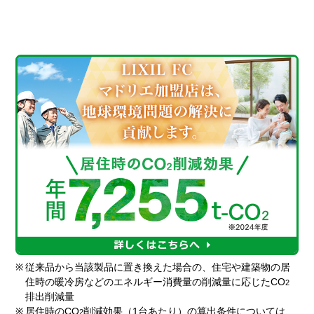
※
従来品から当該製品に置き換えた場合の、住宅や建築物の居
住時の暖冷房などのエネルギー消費量の削減量に応じたCO
2
排出削減量
※
居住時のCO
削減効果（1台あたり）の算出条件については、
2