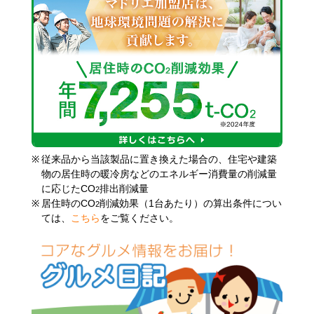
※
従来品から当該製品に置き換えた場合の、住宅や建築
物の居住時の暖冷房などのエネルギー消費量の削減量
に応じたCO
排出削減量
2
※
居住時のCO
削減効果（1台あたり）の算出条件につい
2
ては、
こちら
をご覧ください。