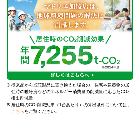
※
従来品から当該製品に置き換えた場合の、住宅や建築物の居
住時の暖冷房などのエネルギー消費量の削減量に応じたCO
2
排出削減量
※
居住時のCO
削減効果（1台あたり）の算出条件については、
2
こちら
をご覧ください。