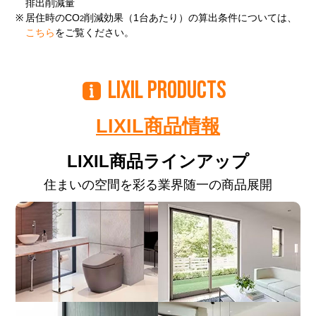
排出削減量
※
居住時のCO
削減効果（1台あたり）の算出条件については、
2
こちら
をご覧ください。
LIXIL PRODUCTS
LIXIL商品情報
LIXIL商品ラインアップ
住まいの空間を彩る業界随一の商品展開