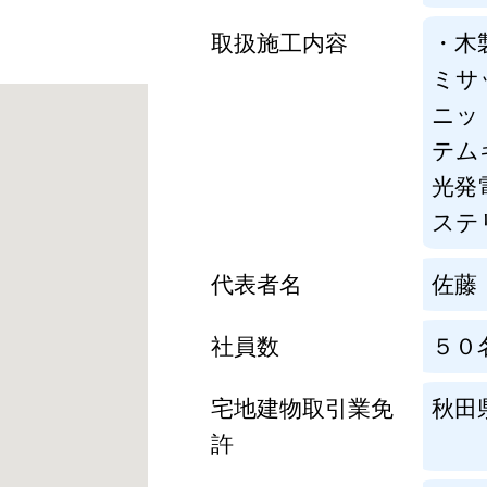
取扱施工内容
・木
ミサ
ニッ
テム
光発
ステ
代表者名
佐藤
社員数
５０
宅地建物取引業免
秋田
許