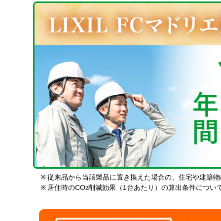
※
従来品から当該製品に置き換えた場合の、住宅や建築物
※
居住時のCO
削減効果（1台あたり）の算出条件につい
2