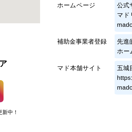
ホームページ
公式
マド
madol
補助金事業者登録
先進
ホー
ア
マド本舗サイト
五城
https
mado
更新中！