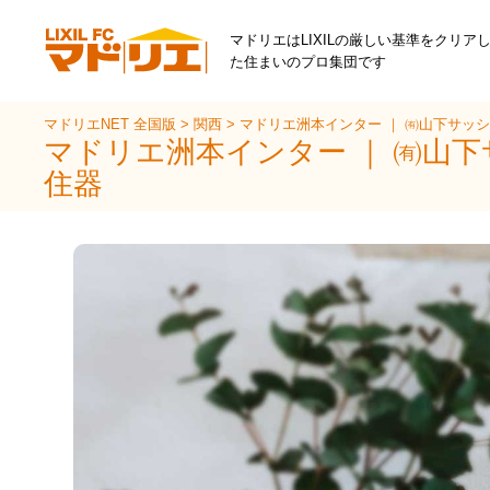
マドリエはLIXILの厳しい基準をクリア
た住まいのプロ集団です
マドリエNET 全国版
>
関西
>
マドリエ洲本インター ｜ ㈲山下サッ
マドリエ洲本インター ｜ ㈲山
住器