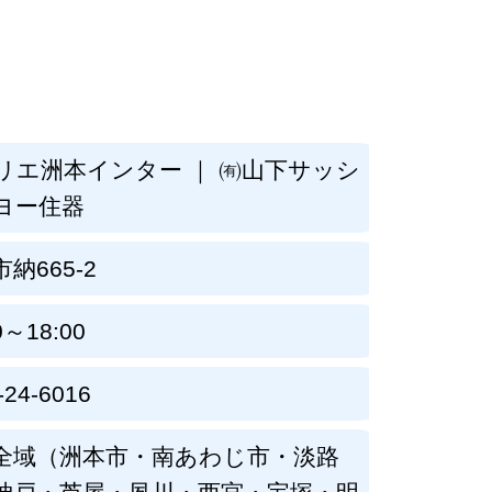
リエ洲本インター ｜ ㈲山下サッシ
ヨー住器
納665-2
0～18:00
-24-6016
全域（洲本市・南あわじ市・淡路