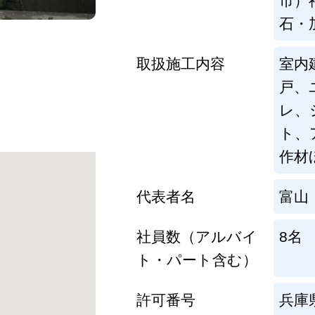
市）
石・
取扱施工内容
室内
戸、
レ、
ト、
作材
代表者名
富山
社員数（アルバイ
8名
ト・パート含む）
許可番号
兵庫