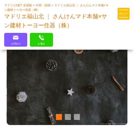
マドリエNET 全国版
>
中国・四国
>
マドリエ福山北 ｜ さんけんマド本舗×サ
マドリエはLIXILの厳しい基準を
ン建材トーヨー住器（株）
クリアした住まいのプロ集団です
マドリエ福山北 ｜ さんけんマド本舗×サ
ン建材トーヨー住器（株）
お問合せ
お電話