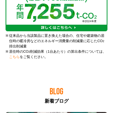
※
従来品から当該製品に置き換えた場合の、住宅や建築物の居
住時の暖冷房などのエネルギー消費量の削減量に応じたCO
2
排出削減量
※
居住時のCO
削減効果（1台あたり）の算出条件については、
2
こちら
をご覧ください。
BLOG
新着ブログ