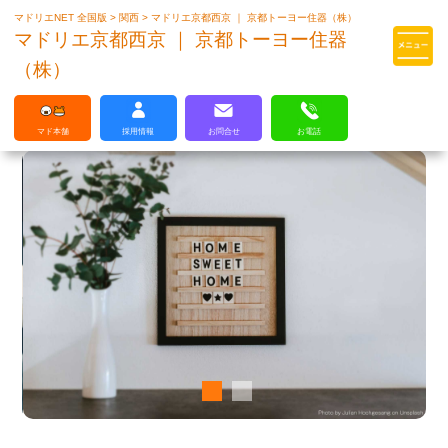
マドリエNET 全国版
>
関西
>
マドリエ京都西京 ｜ 京都トーヨー住器（株）
マドリエはLIXILの厳しい基準を
マドリエ京都西京 ｜ 京都トーヨー住器
クリアした住まいのプロ集団です
（株）
マド本舗
採用情報
お問合せ
お電話