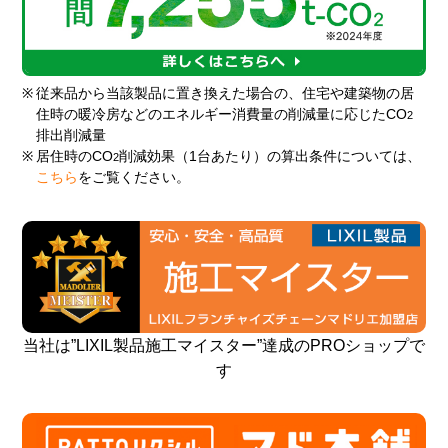
※
従来品から当該製品に置き換えた場合の、住宅や建築物の居
住時の暖冷房などのエネルギー消費量の削減量に応じたCO
2
排出削減量
※
居住時のCO
削減効果（1台あたり）の算出条件については、
2
こちら
をご覧ください。
当社は”LIXIL製品施工マイスター”達成のPROショップで
す