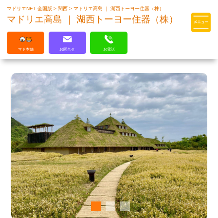
マドリエNET 全国版
>
関西
>
マドリエ高島 ｜ 湖西トーヨー住器（株）
マドリエはLIXILの厳しい基準を
マドリエ高島 ｜ 湖西トーヨー住器（株）
クリアした住まいのプロ集団です
マド本舗
お問合せ
お電話