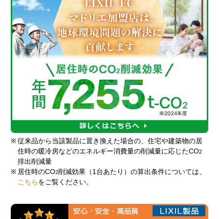
※
従来品から当該製品に置き換えた場合の、住宅や建築物の居
住時の暖冷房などのエネルギー消費量の削減量に応じたCO
2
排出削減量
※
居住時のCO
削減効果（1台あたり）の算出条件については、
2
こちら
をご覧ください。