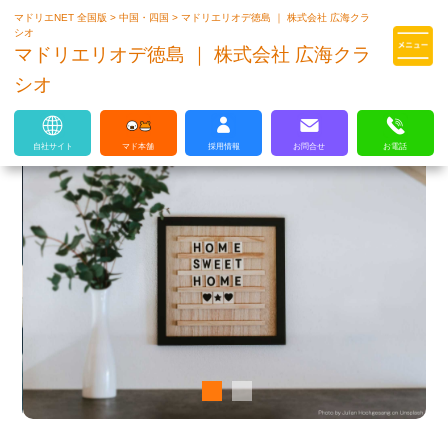
マドリエNET 全国版
>
中国・四国
>
マドリエリオデ徳島 ｜ 株式会社 広海クラ
マドリエはLIXILの厳しい基準を
シオ
クリアした住まいのプロ集団です
マドリエリオデ徳島 ｜ 株式会社 広海クラ
シオ
自社サイト
マド本舗
採用情報
お問合せ
お電話