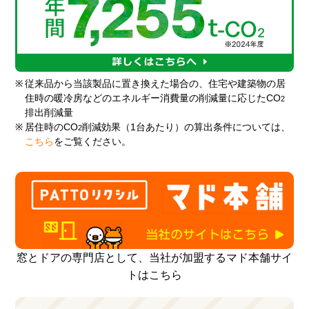
※
従来品から当該製品に置き換えた場合の、住宅や建築物の居
住時の暖冷房などのエネルギー消費量の削減量に応じたCO
2
排出削減量
※
居住時のCO
削減効果（1台あたり）の算出条件については、
2
こちら
をご覧ください。
窓とドアの専門店として、当社が加盟するマド本舗サイ
トはこちら