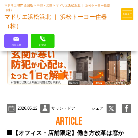
マドリエNET 全国版
>
中部・北陸
>
マドリエ浜松浜北 ｜ 浜松トーヨー住器
マドリエはLIXILの厳しい基準を
（株）
クリアした住まいのプロ集団です
マドリエ浜松浜北 ｜ 浜松トーヨー住器
（株）
お問合せ
お電話
2026.05.12
サッシ・ドア
シェア
ARTICLE
🏢【オフィス・店舗限定】働き方改革は窓か