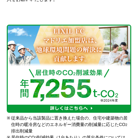
※
従来品から当該製品に置き換えた場合の、住宅や建築物の居
住時の暖冷房などのエネルギー消費量の削減量に応じたCO
2
排出削減量
※
居住時のCO
削減効果（1台あたり）の算出条件については、
2