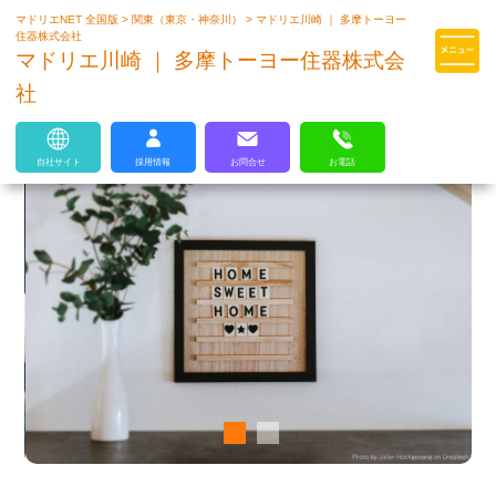
マドリエNET 全国版
>
関東（東京・神奈川）
>
マドリエ川崎 ｜ 多摩トーヨー
マドリエはLIXILの厳しい基準を
住器株式会社
クリアした住まいのプロ集団です
マドリエ川崎 ｜ 多摩トーヨー住器株式会
社
自社サイト
採用情報
お問合せ
お電話