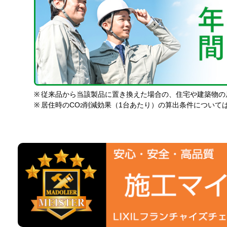
※
従来品から当該製品に置き換えた場合の、住宅や建築物の
※
居住時のCO
削減効果（1台あたり）の算出条件について
2