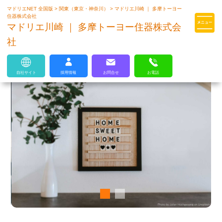
マドリエNET 全国版
>
関東（東京・神奈川）
>
マドリエ川崎 ｜ 多摩トーヨー
マドリエはLIXILの厳しい基準を
住器株式会社
クリアした住まいのプロ集団です
マドリエ川崎 ｜ 多摩トーヨー住器株式会
社
自社サイト
採用情報
お問合せ
お電話