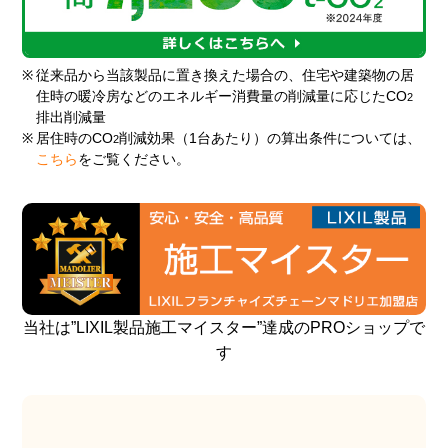
※
従来品から当該製品に置き換えた場合の、住宅や建築物の居
住時の暖冷房などのエネルギー消費量の削減量に応じたCO
2
排出削減量
※
居住時のCO
削減効果（1台あたり）の算出条件については、
2
こちら
をご覧ください。
当社は”LIXIL製品施工マイスター”達成のPROショップで
す