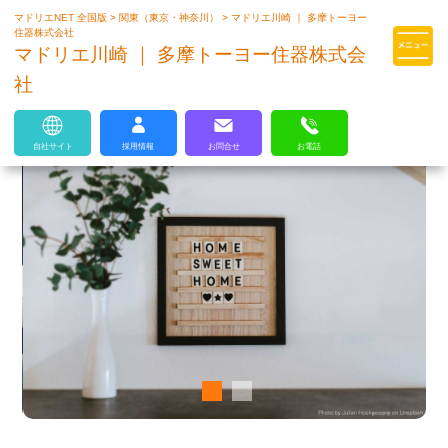
マドリエNET 全国版
>
関東（東京・神奈川）
>
マドリエ川崎 ｜ 多摩トーヨー
マドリエはLIXILの厳しい基準を
住器株式会社
クリアした住まいのプロ集団です
マドリエ川崎 ｜ 多摩トーヨー住器株式会
社
自社サイト
採用情報
お問合せ
お電話