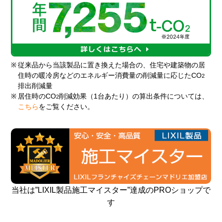
※
従来品から当該製品に置き換えた場合の、住宅や建築物の居
住時の暖冷房などのエネルギー消費量の削減量に応じたCO
2
排出削減量
※
居住時のCO
削減効果（1台あたり）の算出条件については、
2
こちら
をご覧ください。
当社は”LIXIL製品施工マイスター”達成のPROショップで
す