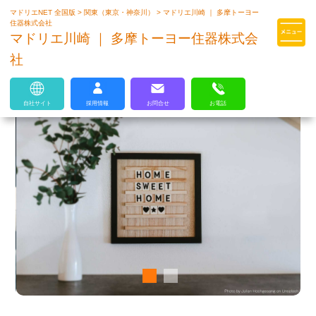
マドリエNET 全国版
>
関東（東京・神奈川）
>
マドリエ川崎 ｜ 多摩トーヨー
マドリエはLIXILの厳しい基準を
住器株式会社
クリアした住まいのプロ集団です
マドリエ川崎 ｜ 多摩トーヨー住器株式会
社
自社サイト
採用情報
お問合せ
お電話