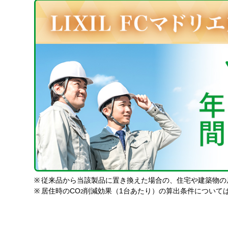
※
従来品から当該製品に置き換えた場合の、住宅や建築物の
※
居住時のCO
削減効果（1台あたり）の算出条件について
2