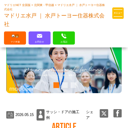
マドリエNET 全国版
>
北関東・甲信越
>
マドリエ水戸 ｜ 水戸トーヨー住器株
マドリエはLIXILの厳しい基準を
式会社
クリアした住まいのプロ集団です
マドリエ水戸 ｜ 水戸トーヨー住器株式会
社
マド本舗
お問合せ
お電話
サッシ・ドアの施工
シェ
2026.05.15
例
ア
ARTICLE