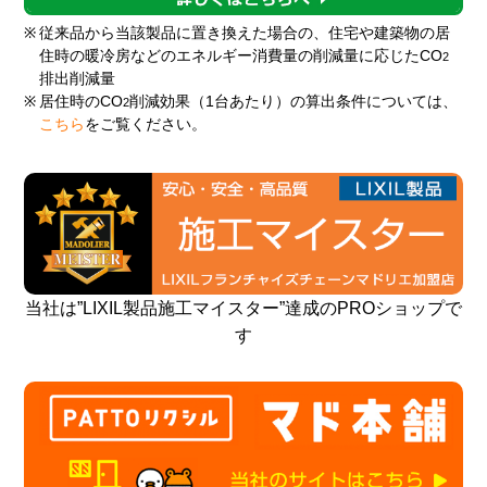
※
従来品から当該製品に置き換えた場合の、住宅や建築物の居
住時の暖冷房などのエネルギー消費量の削減量に応じたCO
2
排出削減量
※
居住時のCO
削減効果（1台あたり）の算出条件については、
2
こちら
をご覧ください。
当社は”LIXIL製品施工マイスター”達成のPROショップで
す