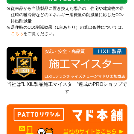
※
従来品から当該製品に置き換えた場合の、住宅や建築物の居
住時の暖冷房などのエネルギー消費量の削減量に応じたCO
2
排出削減量
※
居住時のCO
削減効果（1台あたり）の算出条件については、
2
こちら
をご覧ください。
当社は”LIXIL製品施工マイスター”達成のPROショップで
す