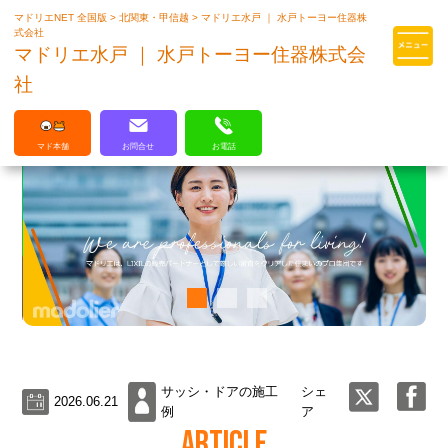
マドリエNET 全国版
>
北関東・甲信越
>
マドリエ水戸 ｜ 水戸トーヨー住器株
マドリエはLIXILの厳しい基準を
式会社
クリアした住まいのプロ集団です
マドリエ水戸 ｜ 水戸トーヨー住器株式会
社
マド本舗
お問合せ
お電話
サッシ・ドアの施工
シェ
2026.06.21
例
ア
ARTICLE