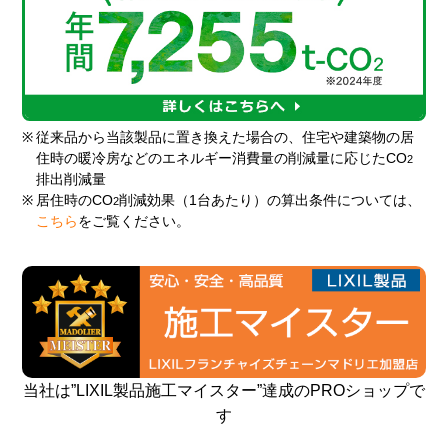
※
従来品から当該製品に置き換えた場合の、住宅や建築物の居
住時の暖冷房などのエネルギー消費量の削減量に応じたCO
2
排出削減量
※
居住時のCO
削減効果（1台あたり）の算出条件については、
2
こちら
をご覧ください。
当社は”LIXIL製品施工マイスター”達成のPROショップで
す