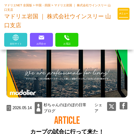
マドリエNET 全国版
>
中国・四国
>
マドリエ岩国 ｜ 株式会社ウインスリー 山
マドリエはLIXILの厳しい基準を
口支店
クリアした住まいのプロ集団です
マドリエ岩国 ｜ 株式会社ウインスリー 山
口支店
自社サイト
お問合せ
お電話
杉ちゃんのほのぼの日常
シェ
2026.05.14
ブログ
ア
ARTICLE
カープの試合に行って来た！