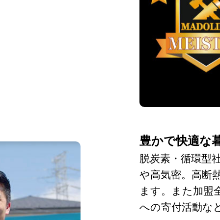
豊かで快適な
脱炭素・循環型
や高気密。高断
ます。また加盟
への寄付活動な