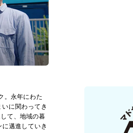
ーク。永年にわた
まいに関わってき
通して、地域の暮
ンに邁進していき