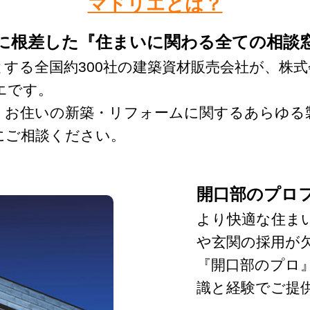
マドリエとは？
に根差した『住まいに関わる全ての相談
る全国約300社の建築資材販売会社が、株式会
エです。
、お住いの新築・リフォームに関するあらゆる
にご相談ください。
開口部のプロ
より快適な住ま
や玄関の採用が
『開口部のプロ
識と経験でご提