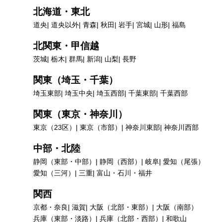
北海道・東北
道央
道央以外
青森
秋田
岩手
宮城
山形
福島
北関東・甲信越
茨城
栃木
群馬
新潟
山梨
長野
関東（埼玉・千葉）
埼玉東部
埼玉中央
埼玉西部
千葉東部
千葉西部
関東（東京・神奈川）
東京（23区）
東京（市部）
神奈川東部
神奈川西部
中部・北陸
静岡（東部・中部）
静岡（西部）
岐阜
愛知（尾張）
愛知（三河）
三重
富山・石川・福井
関西
京都・奈良
滋賀
大阪（北部・東部）
大阪（南部）
兵庫（東部・淡路）
兵庫（北部・西部）
和歌山