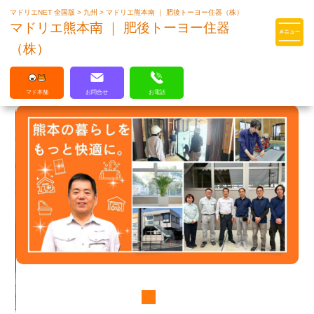
マドリエNET 全国版
>
九州
>
マドリエ熊本南 ｜ 肥後トーヨー住器（株）
マドリエはLIXILの厳しい基準を
マドリエ熊本南 ｜ 肥後トーヨー住器
クリアした住まいのプロ集団です
（株）
マド本舗
お問合せ
お電話