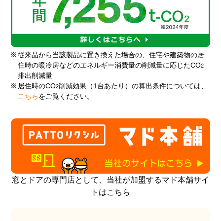
※
従来品から当該製品に置き換えた場合の、住宅や建築物の居
住時の暖冷房などのエネルギー消費量の削減量に応じたCO
2
排出削減量
※
居住時のCO
削減効果（1台あたり）の算出条件については、
2
こちら
をご覧ください。
窓とドアの専門店として、当社が加盟するマド本舗サイ
トはこちら