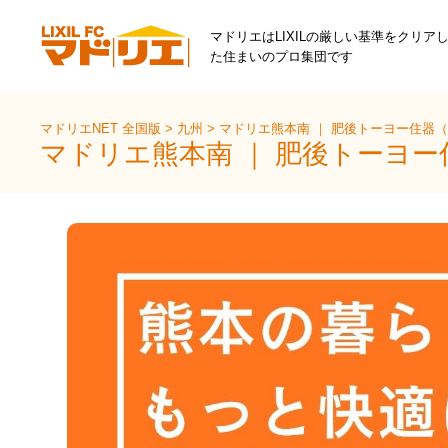
マドリエはLIXILの厳しい基準をクリア
た住まいのプロ集団です
マドリエNET 全国版
>
九州
>
マドリエ熊本南 ｜ 肥後トーヨー住器
マドリエ熊本南 ｜ 肥後トーヨー