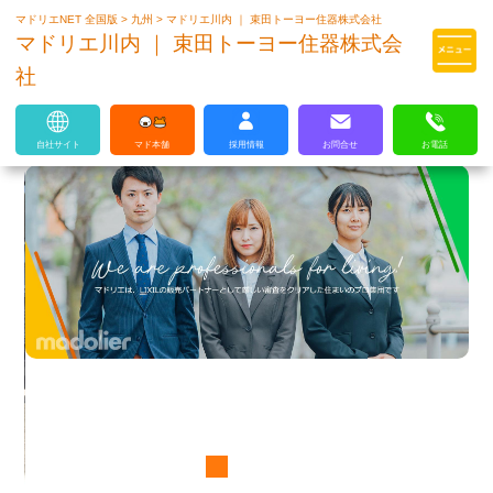
マドリエNET 全国版
>
九州
>
マドリエ川内 ｜ 束田トーヨー住器株式会社
マドリエはLIXILの厳しい基準を
マドリエ川内 ｜ 束田トーヨー住器株式会
クリアした住まいのプロ集団です
社
自社サイト
マド本舗
採用情報
お問合せ
お電話