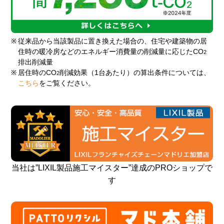
※
従来品から当該製品に置き換えた場合の、住宅や建築物の居
住時の暖冷房などのエネルギー消費量の削減量に応じたCO
2
排出削減量
※
居住時のCO
削減効果（1台あたり）の算出条件については、
2
こちら
をご覧ください。
当社は”LIXIL製品施工マイスター”達成のPROショップで
す