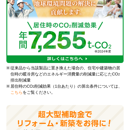
※
従来品から当該製品に置き換えた場合の、住宅や建築物の居
住時の暖冷房などのエネルギー消費量の削減量に応じたCO
2
排出削減量
※
居住時のCO
削減効果（1台あたり）の算出条件については、
2
こちら
をご覧ください。