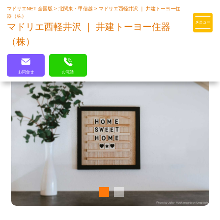
マドリエNET 全国版
>
北関東・甲信越
>
マドリエ西軽井沢 ｜ 井建トーヨー住
マドリエはLIXILの厳しい基準を
器（株）
クリアした住まいのプロ集団です
マドリエ西軽井沢 ｜ 井建トーヨー住器
（株）
お問合せ
お電話