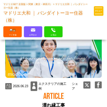
マドリエNET 全国版
>
関東（東京・神奈川）
>
マドリエ大和 ｜ バンダイトー
マドリエはLIXILの厳しい基準を
ヨー住器（株）
クリアした住まいのプロ集団です
マドリエ大和 ｜ バンダイトーヨー住器
（株）
マド本舗
お問合せ
お電話
エクステリアの施工
シェ
2026.06.23
例
ア
ARTICLE
濡れ縁工事