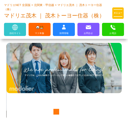
マドリエNET 全国版
>
北関東・甲信越
>
マドリエ茂木 ｜ 茂木トーヨー住器
マドリエはLIXILの厳しい基準を
（株）
クリアした住まいのプロ集団です
マドリエ茂木 ｜ 茂木トーヨー住器（株）
自社サイト
マド本舗
採用情報
お問合せ
お電話