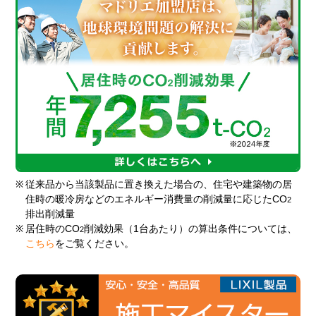
※
従来品から当該製品に置き換えた場合の、住宅や建築物の居
住時の暖冷房などのエネルギー消費量の削減量に応じたCO
2
排出削減量
※
居住時のCO
削減効果（1台あたり）の算出条件については、
2
こちら
をご覧ください。