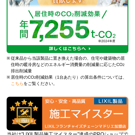
※
従来品から当該製品に置き換えた場合の、住宅や建築物の居
住時の暖冷房などのエネルギー消費量の削減量に応じたCO
2
排出削減量
※
居住時のCO
削減効果（1台あたり）の算出条件については、
2
こちら
をご覧ください。
当社は”LIXIL製品施工マイスター”達成のPROショップで