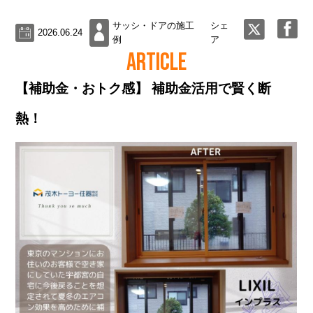
サッシ・ドアの施工
シェ
2026.06.24
例
ア
ARTICLE
【補助金・おトク感】 補助金活用で賢く断
熱！