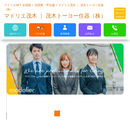
マドリエNET 全国版
>
北関東・甲信越
>
マドリエ茂木 ｜ 茂木トーヨー住器
マドリエはLIXILの厳しい基準を
（株）
クリアした住まいのプロ集団です
マドリエ茂木 ｜ 茂木トーヨー住器（株）
自社サイト
マド本舗
採用情報
お問合せ
お電話