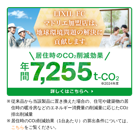
※
従来品から当該製品に置き換えた場合の、住宅や建築物の居
住時の暖冷房などのエネルギー消費量の削減量に応じたCO
2
排出削減量
※
居住時のCO
削減効果（1台あたり）の算出条件については、
2
こちら
をご覧ください。