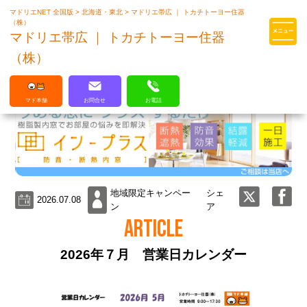
マドリエNET 全国版
>
北海道・東北
>
マドリエ帯広 ｜ トカチトーヨー住器
マドリエはLIXILの厳しい基準を
（株）
クリアした住まいのプロ集団です
マドリエ帯広 ｜ トカチトーヨー住器
（株）
マド本舗
お問合せ
お電話
地域限定キャンペー
シェ
2026.07.08
ン
ア
ARTICLE
2026年７月 営業日カレンダー