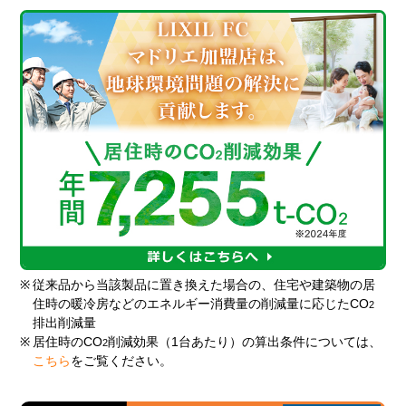
※
従来品から当該製品に置き換えた場合の、住宅や建築物の居
住時の暖冷房などのエネルギー消費量の削減量に応じたCO
2
排出削減量
※
居住時のCO
削減効果（1台あたり）の算出条件については、
2
こちら
をご覧ください。