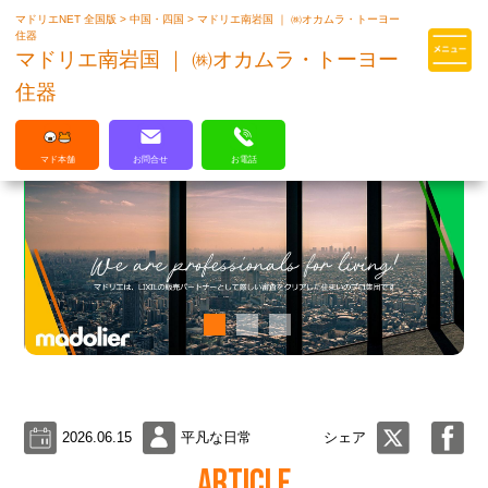
マドリエNET 全国版
>
中国・四国
>
マドリエ南岩国 ｜ ㈱オカムラ・トーヨー
マドリエはLIXILの厳しい基準を
住器
クリアした住まいのプロ集団です
マドリエ南岩国 ｜ ㈱オカムラ・トーヨー
住器
マド本舗
お問合せ
お電話
2026.06.15
平凡な日常
シェア
ARTICLE