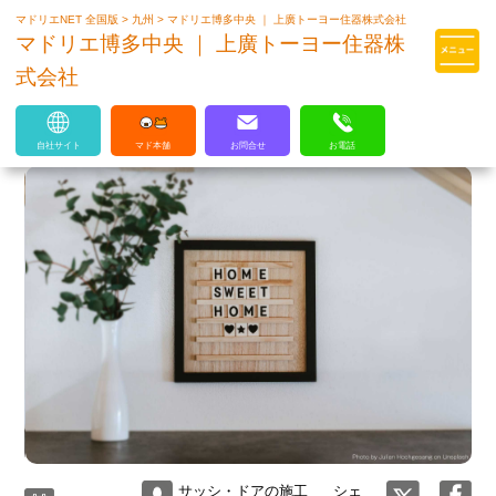
マドリエNET 全国版
>
九州
>
マドリエ博多中央 ｜ 上廣トーヨー住器株式会社
マドリエはLIXILの厳しい基準を
マドリエ博多中央 ｜ 上廣トーヨー住器株
クリアした住まいのプロ集団です
式会社
自社サイト
マド本舗
お問合せ
お電話
サッシ・ドアの施工
シェ