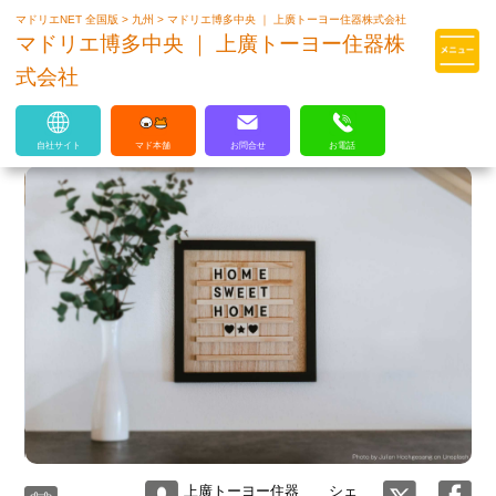
マドリエNET 全国版
>
九州
>
マドリエ博多中央 ｜ 上廣トーヨー住器株式会社
マドリエはLIXILの厳しい基準を
マドリエ博多中央 ｜ 上廣トーヨー住器株
クリアした住まいのプロ集団です
式会社
自社サイト
マド本舗
お問合せ
お電話
上廣トーヨー住器
シェ