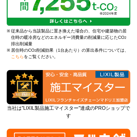
※
従来品から当該製品に置き換えた場合の、住宅や建築物の居
住時の暖冷房などのエネルギー消費量の削減量に応じたCO
2
排出削減量
※
居住時のCO
削減効果（1台あたり）の算出条件については、
2
こちら
をご覧ください。
当社は”LIXIL製品施工マイスター”達成のPROショップで
す