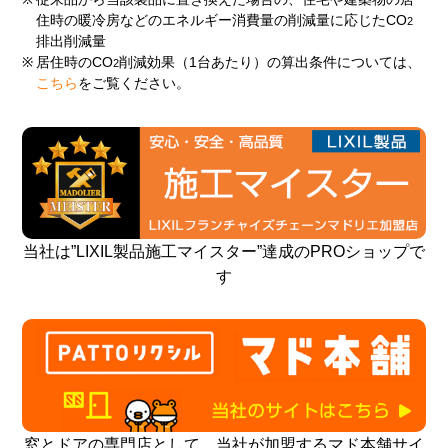
住時の暖冷房などのエネルギー消費量の削減量に応じたCO
2
排出削減量
※
居住時のCO
削減効果（1台あたり）の算出条件については、
2
こちら
をご覧ください。
当社は”LIXIL製品施工マイスター”達成のPROショップで
す
窓とドアの専門店として、当社が加盟するマド本舗サイ