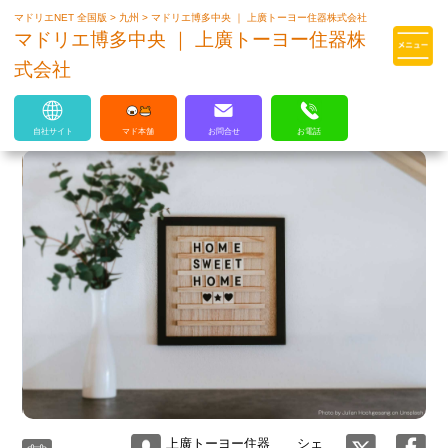
マドリエNET 全国版
>
九州
>
マドリエ博多中央 ｜ 上廣トーヨー住器株式会社
マドリエはLIXILの厳しい基準を
マドリエ博多中央 ｜ 上廣トーヨー住器株
クリアした住まいのプロ集団です
式会社
自社サイト
マド本舗
お問合せ
お電話
上廣トーヨー住器
シェ