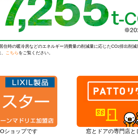
居住時の暖冷房などのエネルギー消費量の削減量に応じたCO
排出削減
2
は、
こちら
をご覧ください。
PROショップです
窓とドアの専門店と