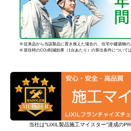
※
従来品から当該製品に置き換えた場合の、住宅や建築物の
※
居住時のCO
削減効果（1台あたり）の算出条件について
2
当社は”LIXIL製品施工マイスター”達成の