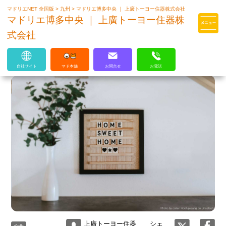
マドリエNET 全国版
>
九州
>
マドリエ博多中央 ｜ 上廣トーヨー住器株式会社
マドリエはLIXILの厳しい基準を
マドリエ博多中央 ｜ 上廣トーヨー住器株
クリアした住まいのプロ集団です
式会社
自社サイト
マド本舗
お問合せ
お電話
上廣トーヨー住器
シェ