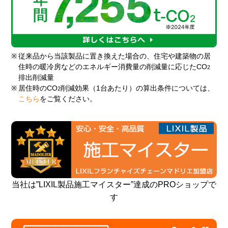
※
従来品から当該製品に置き換えた場合の、住宅や建築物の居
住時の暖冷房などのエネルギー消費量の削減量に応じたCO
2
排出削減量
※
居住時のCO
削減効果（1台あたり）の算出条件については、
2
こちら
をご覧ください。
当社は”LIXIL製品施工マイスター”達成のPROショップで
す