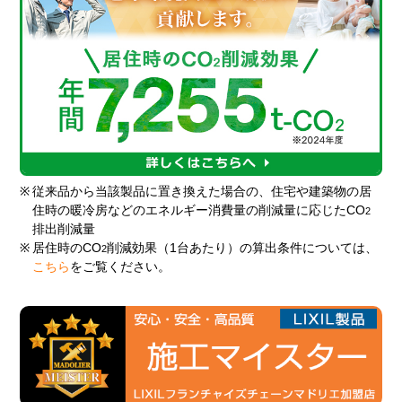
※
従来品から当該製品に置き換えた場合の、住宅や建築物の居
住時の暖冷房などのエネルギー消費量の削減量に応じたCO
2
排出削減量
※
居住時のCO
削減効果（1台あたり）の算出条件については、
2
こちら
をご覧ください。