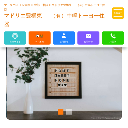
マドリエNET 全国版
>
中部・北陸
>
マドリエ豊橋東 ｜ （有）中嶋トーヨー住
マドリエはLIXILの厳しい基準を
器
クリアした住まいのプロ集団です
マドリエ豊橋東 ｜ （有）中嶋トーヨー住
器
自社サイト
マド本舗
採用情報
お問合せ
お電話