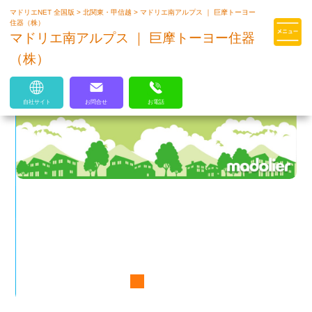
マドリエNET 全国版
>
北関東・甲信越
>
マドリエ南アルプス ｜ 巨摩トーヨー
マドリエはLIXILの厳しい基準を
住器（株）
クリアした住まいのプロ集団です
マドリエ南アルプス ｜ 巨摩トーヨー住器
（株）
自社サイト
お問合せ
お電話