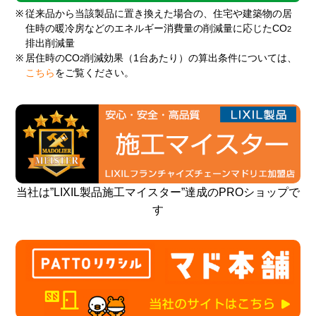
※
従来品から当該製品に置き換えた場合の、住宅や建築物の居
住時の暖冷房などのエネルギー消費量の削減量に応じたCO
2
排出削減量
※
居住時のCO
削減効果（1台あたり）の算出条件については、
2
こちら
をご覧ください。
当社は”LIXIL製品施工マイスター”達成のPROショップで
す