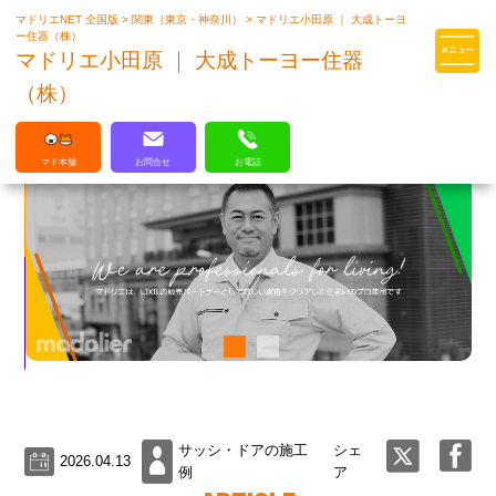
マドリエNET 全国版
>
関東（東京・神奈川）
>
マドリエ小田原 ｜ 大成トーヨ
マドリエはLIXILの厳しい基準を
ー住器（株）
クリアした住まいのプロ集団です
マドリエ小田原 ｜ 大成トーヨー住器
（株）
マド本舗
お問合せ
お電話
サッシ・ドアの施工
シェ
2026.04.13
例
ア