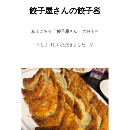
餃子屋さんの餃子🥟