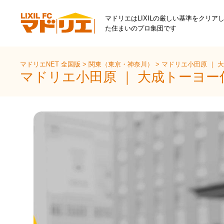
マドリエはLIXILの厳しい基準をクリア
た住まいのプロ集団です
マドリエNET 全国版
>
関東（東京・神奈川）
>
マドリエ小田原 ｜ 
マドリエ小田原 ｜ 大成トーヨー