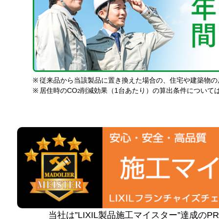
※
従来品から当該製品に置き換えた場合の、住宅や建築物の
※
居住時のCO
削減効果（1台あたり）の算出条件について
2
当社は”LIXIL製品施工マイスター”達成の