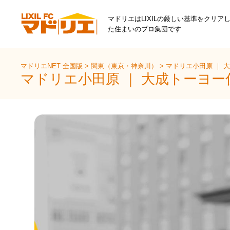
マドリエはLIXILの厳しい基準をクリア
た住まいのプロ集団です
マドリエNET 全国版
>
関東（東京・神奈川）
>
マドリエ小田原 ｜ 
マドリエ小田原 ｜ 大成トーヨー