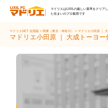
マドリエはLIXILの厳しい基準をクリア
た住まいのプロ集団です
マドリエNET 全国版
>
関東（東京・神奈川）
>
マドリエ小田原 ｜ 
マドリエ小田原 ｜ 大成トーヨー