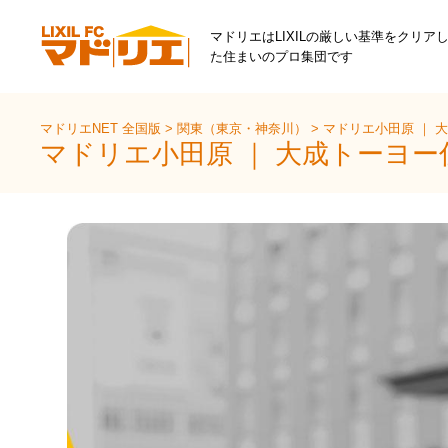
マドリエはLIXILの厳しい基準をクリア
た住まいのプロ集団です
マドリエNET 全国版
>
関東（東京・神奈川）
>
マドリエ小田原 ｜ 
マドリエ小田原 ｜ 大成トーヨー