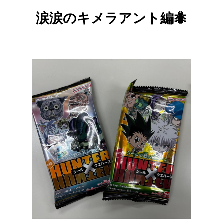
涙涙のキメラアント編🐜