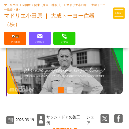
マドリエNET 全国版
>
関東（東京・神奈川）
>
マドリエ小田原 ｜ 大成トーヨ
マドリエはLIXILの厳しい基準を
ー住器（株）
クリアした住まいのプロ集団です
マドリエ小田原 ｜ 大成トーヨー住器
（株）
マド本舗
お問合せ
お電話
サッシ・ドアの施工
シェ
2026.06.19
例
ア