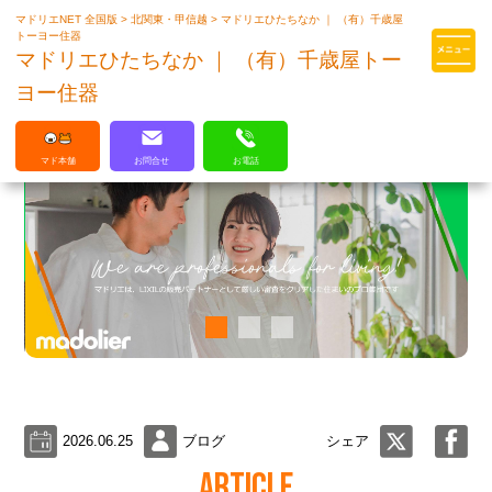
マドリエNET 全国版
>
北関東・甲信越
>
マドリエひたちなか ｜ （有）千歳屋
マドリエはLIXILの厳しい基準を
トーヨー住器
クリアした住まいのプロ集団です
マドリエひたちなか ｜ （有）千歳屋トー
ヨー住器
マド本舗
お問合せ
お電話
2026.06.25
ブログ
シェア
ARTICLE