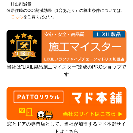
排出削減量
※
居住時のCO
削減効果（1台あたり）の算出条件については、
2
こちら
をご覧ください。
当社は”LIXIL製品施工マイスター”達成のPROショップで
す
窓とドアの専門店として、当社が加盟するマド本舗サイ
トはこちら