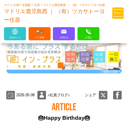
マドリエNET 全国版
>
九州
>
マドリエ鹿児島西 ｜ （有）ツカサトーヨー住器
マドリエはLIXILの厳しい基準を
マドリエ鹿児島西 ｜ （有）ツカサトーヨ
クリアした住まいのプロ集団です
ー住器
自社サイト
マド本舗
お問合せ
お電話
2026.05.08
♪社員ブログ♪
シェア
ARTICLE
🎂Happy Birthday🎂